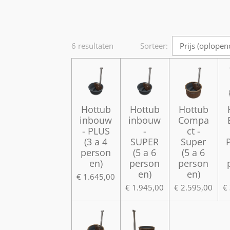
6 resultaten
Sorteer:
Hottub
Hottub
Hottub
inbouw
inbouw
Compa
- PLUS
-
ct -
(3 a 4
SUPER
Super
person
(5 a 6
(5 a 6
en)
person
person
en)
en)
€ 1.645,00
€ 1.945,00
€ 2.595,00
€