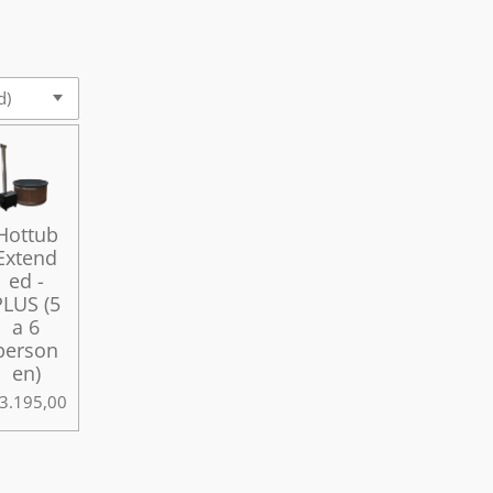
Hottub
Extend
ed -
PLUS (5
a 6
person
en)
 3.195,00