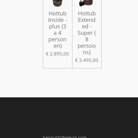
Hottub
Hottub
Inside -
Extend
plus (3
ed -
a 4
Super (
person
8
en)
persoo
ns)
€ 2.895,00
€ 3.495,00
henria01@gmail.com