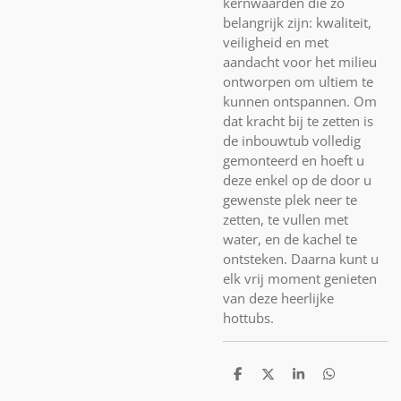
kernwaarden die zo
belangrijk zijn: kwaliteit,
veiligheid en met
aandacht voor het milieu
ontworpen om ultiem te
kunnen ontspannen. Om
dat kracht bij te zetten is
de inbouwtub volledig
gemonteerd en hoeft u
deze enkel op de door u
gewenste plek neer te
zetten, te vullen met
water, en de kachel te
ontsteken. Daarna kunt u
elk vrij moment genieten
van deze heerlijke
hottubs.
D
D
S
D
e
e
h
e