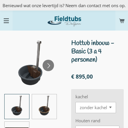
Benieuwd wat onze levertijd is? Neem dan contact met ons op.
Ga
direct
naar
de
hoofdinhoud
Hottub inbouw -
Basic (3 a 4
personen)
€ 895,00
kachel
Houten rand