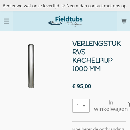
Benieuwd wat onze levertijd is? Neem dan contact met ons op.
Ga
direct
naar
de
hoofdinhoud
VERLENGSTUK
RVS
KACHELPIJP
1000 MM
€ 95,00
In
winkelwagen
Hoe beter de ontbranding